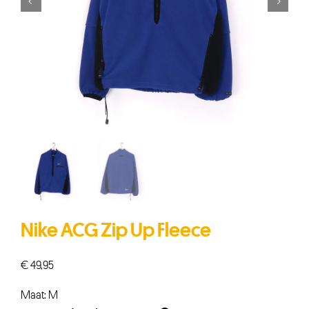


Nike ACG Zip Up Fleece
€
49,95
Maat: M