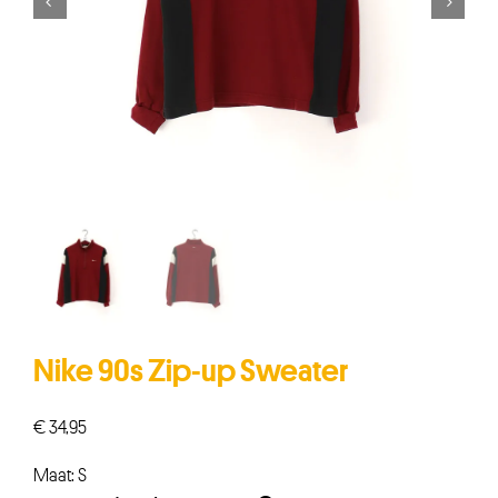


Nike 90s Zip-up Sweater
€
34,95
Maat: S