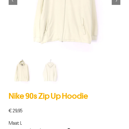


Nike 90s Zip Up Hoodie
€
29,95
Maat: L