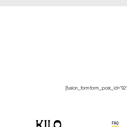
[fusion_form form_post_id=”92″ hi
FAQ