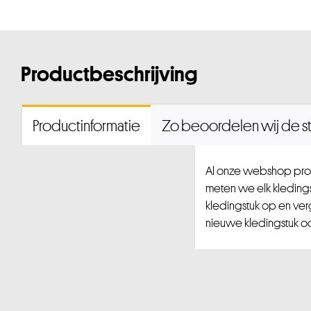
Productbeschrijving
Productinformatie
Zo beoordelen wij de st
Al onze webshop prod
meten we elk kledingst
kledingstuk op en ver
nieuwe kledingstuk ook