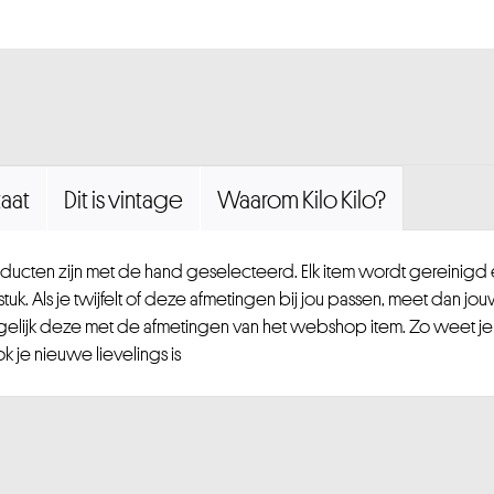
aat
Dit is vintage
Waarom Kilo Kilo?
ucten zijn met de hand geselecteerd. Elk item wordt gereinig
uk. Als je twijfelt of deze afmetingen bij jou passen, meet dan jou
gelijk deze met de afmetingen van het webshop item. Zo weet je
 je nieuwe lievelings is