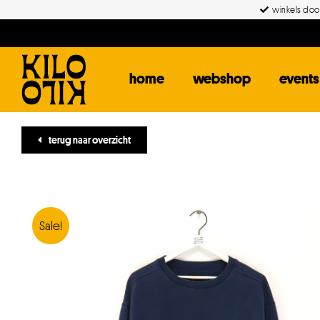
Ga
winkels door
naar
inhoud
home
webshop
events
terug naar overzicht
Sale!