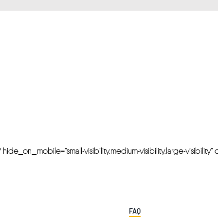
FRESH OFFERS IN YOUR INBOX
Weekly Newslette
de_on_mobile=”small-visibility,medium-visibility,large-visibility” cl
FAQ