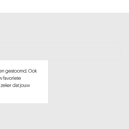
d en gestoomd. Ook
w favoriete
 zeker dat jouw