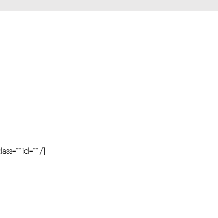
r
ass=”” id=”” /]