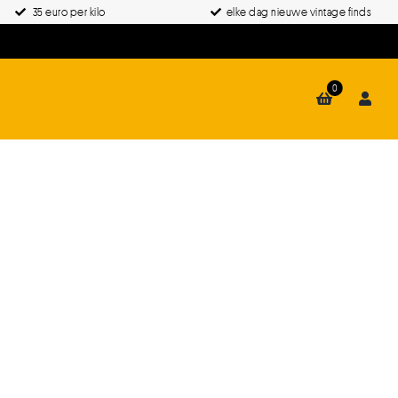
35 euro per kilo
elke dag nieuwe vintage finds
0