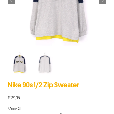


Nike 90s 1/2 Zip Sweater
€
39,95
Maat: XL