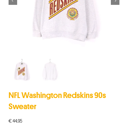


NFL Washington Redskins 90s
Sweater
€
44,95