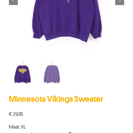


Minnesota Vikings Sweater
€
29,95
Maat: XL