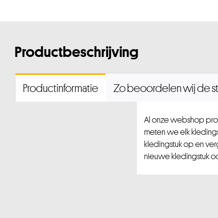
Productbeschrijving
Productinformatie
Zo beoordelen wij de st
Al onze webshop prod
meten we elk kledingst
kledingstuk op en ver
nieuwe kledingstuk ook