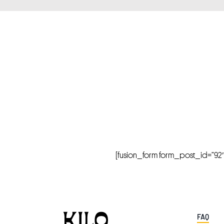
[fusion_form form_post_id=”92″ hi
FAQ