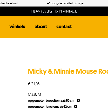
 het hele land
hoogste kwaliteit vintage
HEAVYWEIGHTS IN VINTAGE
winkels
about
contact
Micky & Minnie Mouse Ro
€
34,95
Maat: M
opgemeten breedtemaat: 50 cm
opgemeten lengtemaat: 62 cm