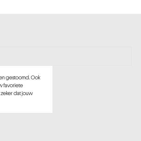
d en gestoomd. Ook
w favoriete
 zeker dat jouw