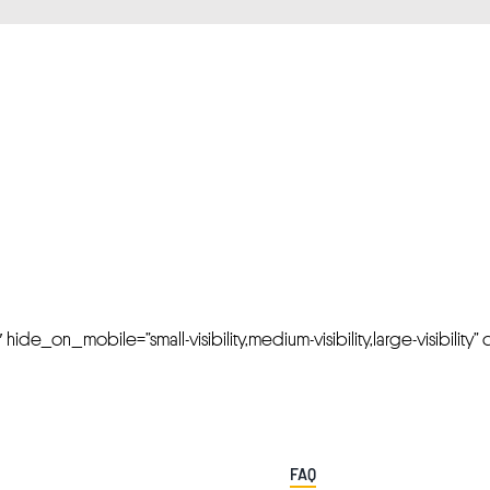
FRESH OFFERS IN YOUR INBOX
Weekly Newslette
de_on_mobile=”small-visibility,medium-visibility,large-visibility” cl
FAQ