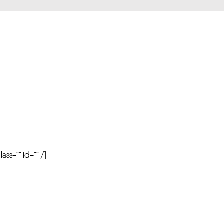
r
ass=”” id=”” /]