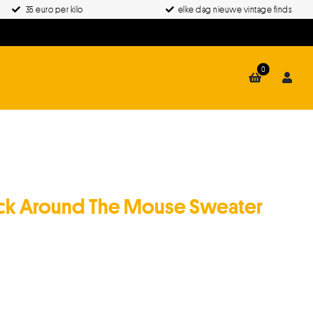
35 euro per kilo
elke dag nieuwe vintage finds
0
ck Around The Mouse Sweater