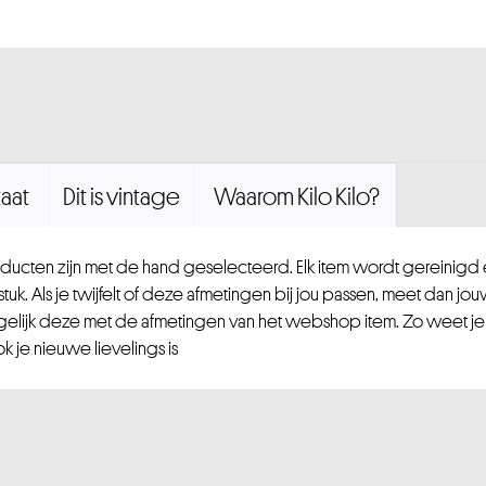
aat
Dit is vintage
Waarom Kilo Kilo?
ucten zijn met de hand geselecteerd. Elk item wordt gereinig
uk. Als je twijfelt of deze afmetingen bij jou passen, meet dan jou
gelijk deze met de afmetingen van het webshop item. Zo weet je
 je nieuwe lievelings is