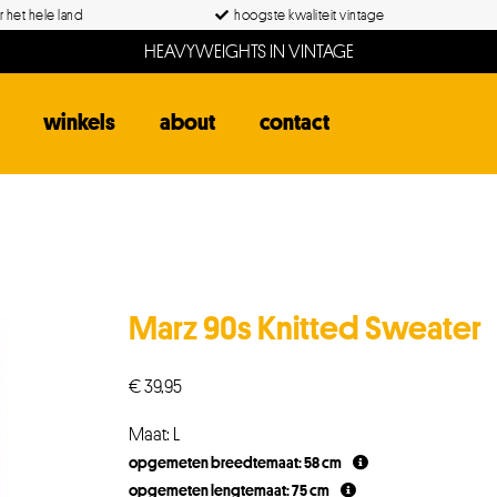
 het hele land
hoogste kwaliteit vintage
HEAVYWEIGHTS IN VINTAGE
winkels
about
contact
Marz 90s Knitted Sweater
€
39,95
Maat: L
opgemeten breedtemaat: 58 cm
opgemeten lengtemaat: 75 cm