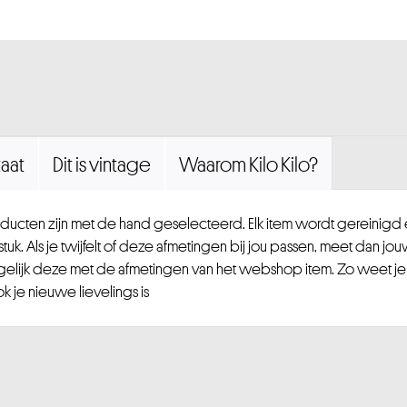
aat
Dit is vintage
Waarom Kilo Kilo?
ucten zijn met de hand geselecteerd. Elk item wordt gereinig
uk. Als je twijfelt of deze afmetingen bij jou passen, meet dan jou
gelijk deze met de afmetingen van het webshop item. Zo weet je
 je nieuwe lievelings is