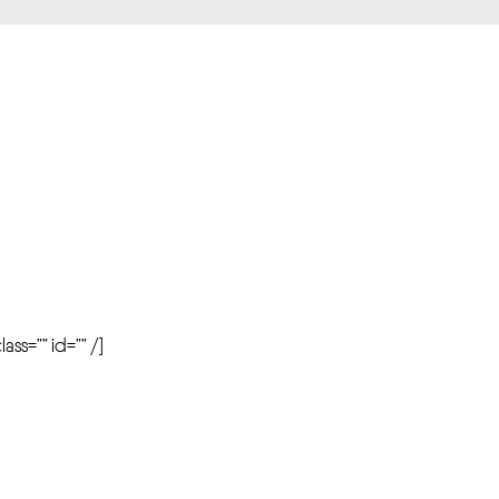
r
ass=”” id=”” /]