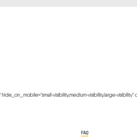
FRESH OFFERS IN YOUR INBOX
Weekly Newslette
de_on_mobile=”small-visibility,medium-visibility,large-visibility” cl
FAQ