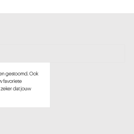
d en gestoomd. Ook
w favoriete
 zeker dat jouw