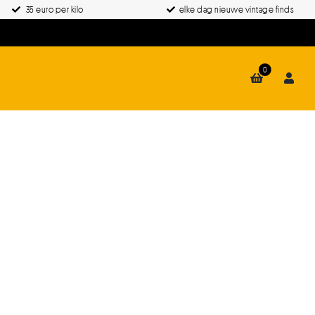
35 euro per kilo
elke dag nieuwe vintage finds
0