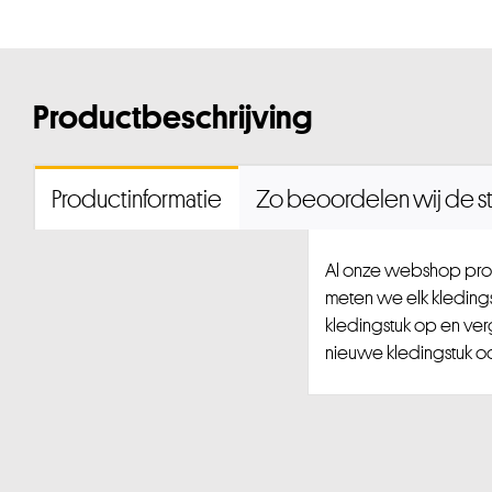
Productbeschrijving
Productinformatie
Zo beoordelen wij de st
Al onze webshop prod
meten we elk kledingst
kledingstuk op en ver
nieuwe kledingstuk ook