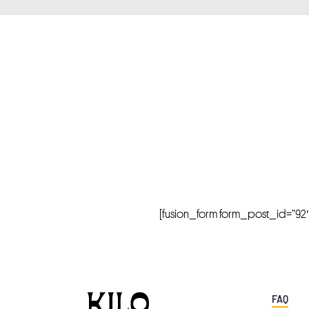
[fusion_form form_post_id=”92″ hi
FAQ