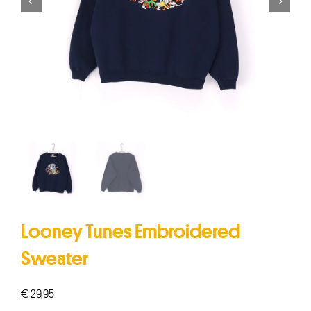


Looney Tunes Embroidered
Sweater
€
29,95