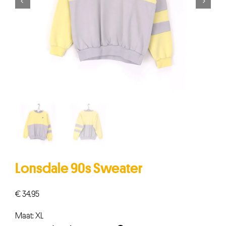


Lonsdale 90s Sweater
€
34,95
Maat: XL