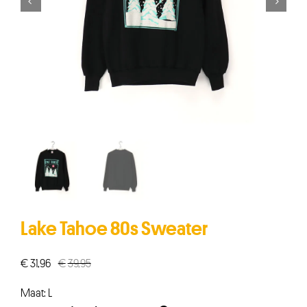


Lake Tahoe 80s Sweater
€
31,96
€
39,95
Oorspronkelijke
Huidige
prijs
prijs
Maat: L
was:
is: