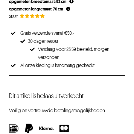
opgemeten breedtemaat: 52 cm
€39,95.
€31,96.
opgemeten lengtemaat: 70 cm
Gratis verzenden vanaf €50,-
30 dagen retour
Vandaag voor 23:59 besteld, morgen
verzonden
Al onze kleding is handmatig gecheckt
Dit artikel is helaas uitverkocht
Veilig en vertrouwde betalingsmogelijkheden