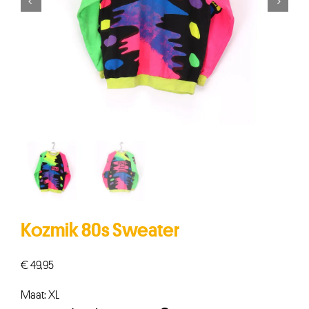


Kozmik 80s Sweater
€
49,95
Maat: XL