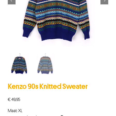


Kenzo 90s Knitted Sweater
€
49,95
Maat: XL