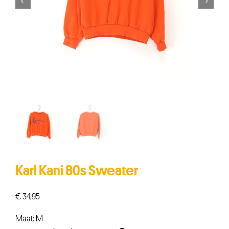


Karl Kani 80s Sweater
€
34,95
Maat: M