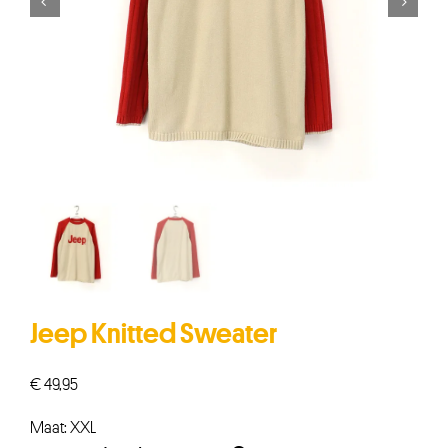


Jeep Knitted Sweater
€
49,95
Maat: XXL