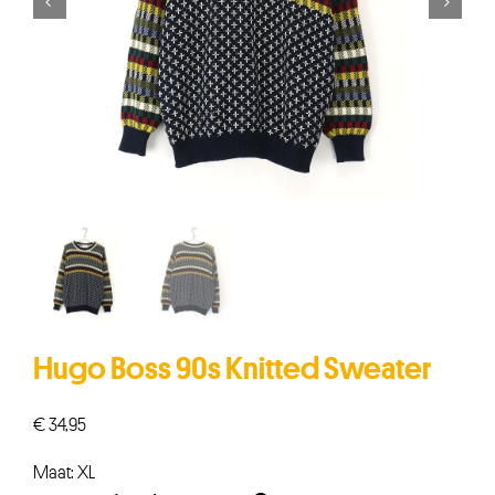


Hugo Boss 90s Knitted Sweater
€
34,95
Maat: XL