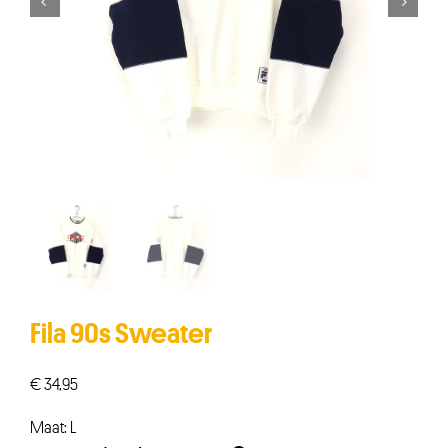


Fila 90s Sweater
€
34,95
Maat: L