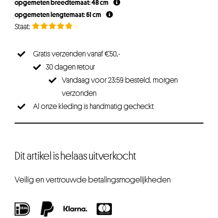
opgemeten breedtemaat: 48 cm
€49,95.
€44,95.
opgemeten lengtemaat: 61 cm
Gratis verzenden vanaf €50,-
30 dagen retour
Vandaag voor 23:59 besteld, morgen
verzonden
Al onze kleding is handmatig gecheckt
Dit artikel is helaas uitverkocht
Veilig en vertrouwde betalingsmogelijkheden