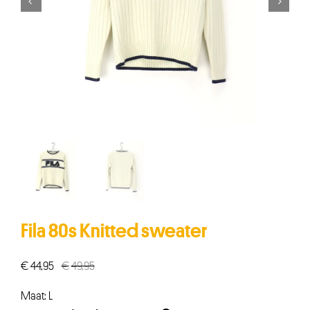


Fila 80s Knitted sweater
€
44,95
€
49,95
Oorspronkelijke
Huidige
prijs
prijs
Maat: L
was:
is: