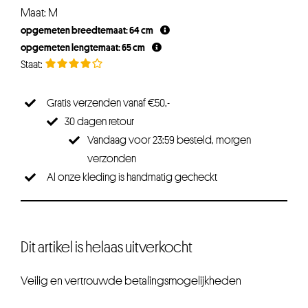
prijs
prijs
Maat: M
was:
is:
opgemeten breedtemaat: 64 cm
€34,95.
€31,45.
opgemeten lengtemaat: 65 cm
Gratis verzenden vanaf €50,-
30 dagen retour
Vandaag voor 23:59 besteld, morgen
verzonden
Al onze kleding is handmatig gecheckt
Dit artikel is helaas uitverkocht
Veilig en vertrouwde betalingsmogelijkheden