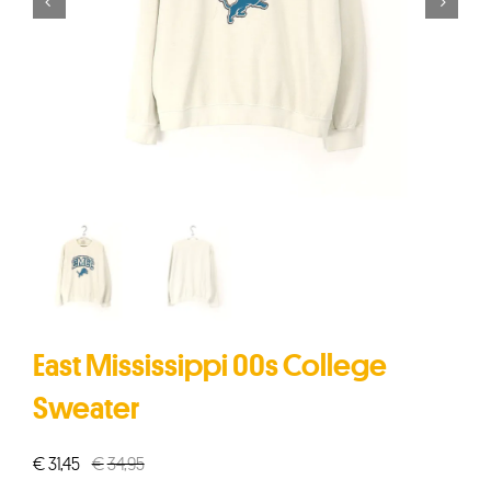


East Mississippi 00s College
Sweater
€
31,45
€
34,95
Oorspronkelijke
Huidige