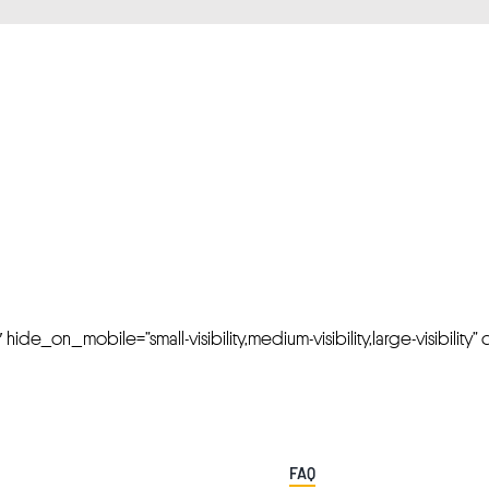
FRESH OFFERS IN YOUR INBOX
Weekly Newslette
de_on_mobile=”small-visibility,medium-visibility,large-visibility” cl
FAQ