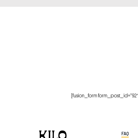
[fusion_form form_post_id=”92″ hi
FAQ