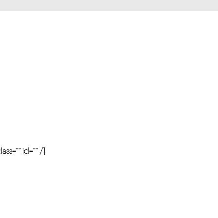
r
ass=”” id=”” /]