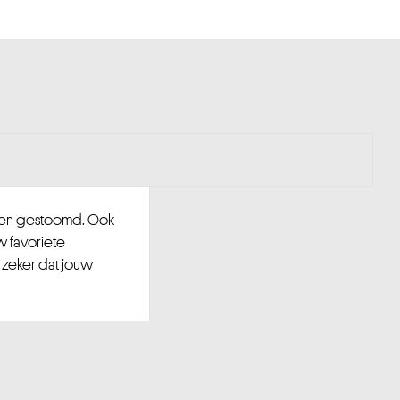
d en gestoomd. Ook
w favoriete
 zeker dat jouw