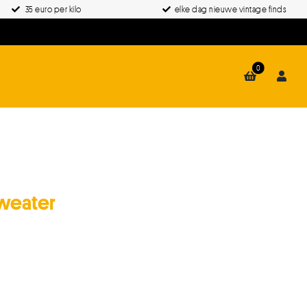
35 euro per kilo
elke dag nieuwe vintage finds
0
Sweater