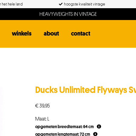
 het hele land
hoogste kwaliteit vintage
HEAVYWEIGHTS IN VINTAGE
winkels
about
contact
Ducks Unlimited Flyways 
€
39,95
Maat: L
opgemeten breedtemaat: 64 cm
opgemeten lengtemaat: 72 cm