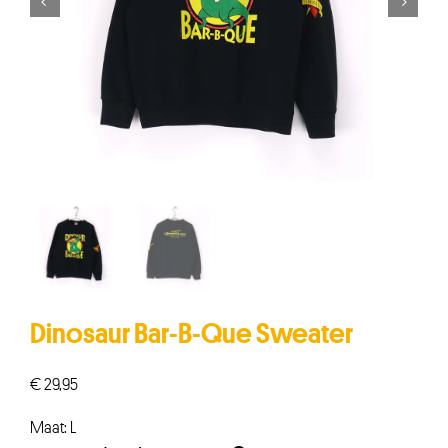


Dinosaur Bar-B-Que Sweater
€
29,95
Maat: L