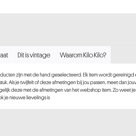
aat
Dit is vintage
Waarom Kilo Kilo?
ucten zijn met de hand geselecteerd. Elk item wordt gereinig
uk. Als je twijfelt of deze afmetingen bij jou passen, meet dan jou
gelijk deze met de afmetingen van het webshop item. Zo weet je
 je nieuwe lievelings is