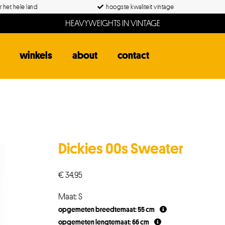
 het hele land
hoogste kwaliteit vintage
HEAVYWEIGHTS IN VINTAGE
winkels
about
contact
Dickies 00s Sweater
€
34,95
Maat: S
opgemeten breedtemaat: 55 cm
opgemeten lengtemaat: 66 cm