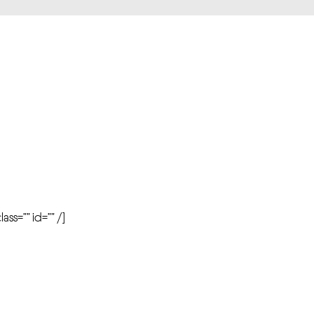
r
ass=”” id=”” /]