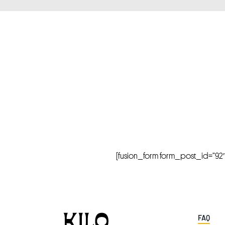
[fusion_form form_post_id=”92″ hi
FAQ