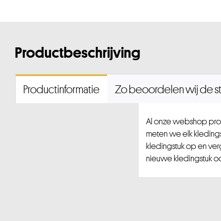
Productbeschrijving
Productinformatie
Zo beoordelen wij de st
Al onze webshop prod
meten we elk kledingst
kledingstuk op en ver
nieuwe kledingstuk ook