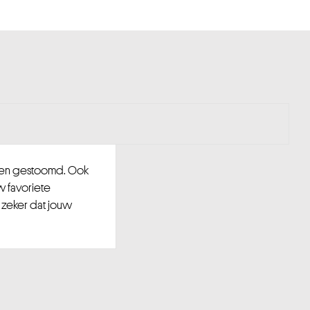
d en gestoomd. Ook
w favoriete
 zeker dat jouw