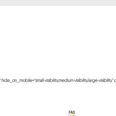
FRESH OFFERS IN YOUR INBOX
Weekly Newslette
de_on_mobile=”small-visibility,medium-visibility,large-visibility” cl
FAQ