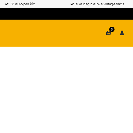
35 euro per kilo
elke dag nieuwe vintage finds
0