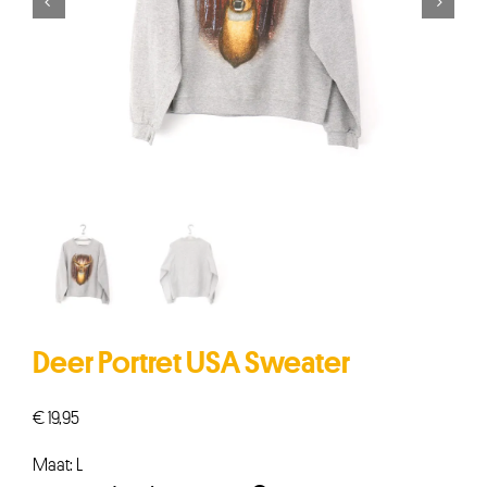


Deer Portret USA Sweater
€
19,95
Maat: L