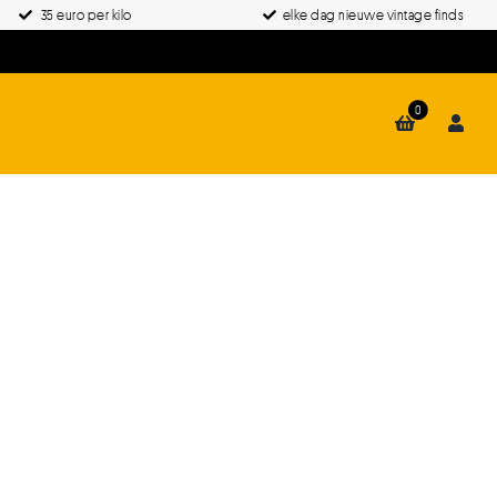
35 euro per kilo
elke dag nieuwe vintage finds
0