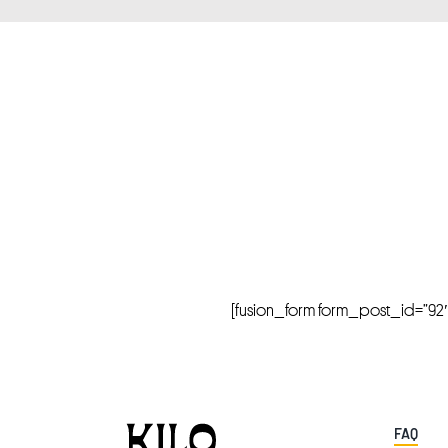
[fusion_form form_post_id=”92″ hi
FAQ