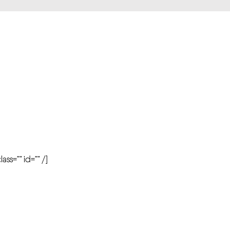
r
ass=”” id=”” /]