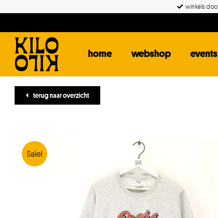
Ga
winkels door
naar
inhoud
home
webshop
events
terug naar overzicht
Sale!