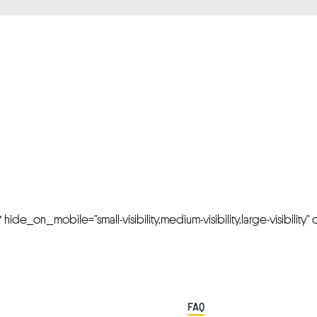
FRESH OFFERS IN YOUR INBOX
Weekly Newslette
de_on_mobile=”small-visibility,medium-visibility,large-visibility” cl
FAQ