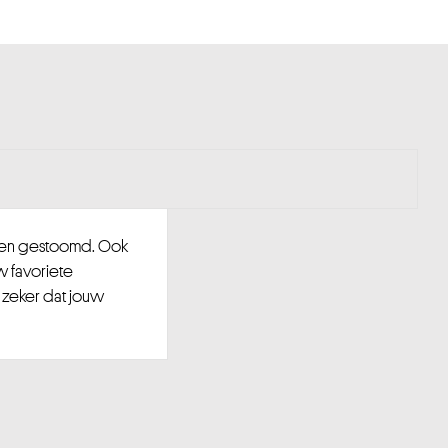
d en gestoomd. Ook
w favoriete
 zeker dat jouw