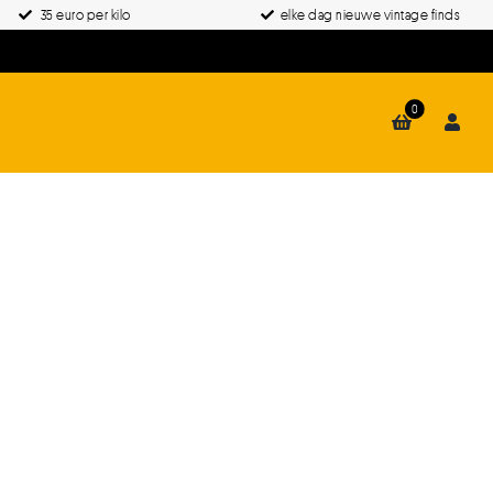
35 euro per kilo
elke dag nieuwe vintage finds
0