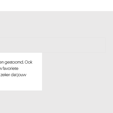
d en gestoomd. Ook
w favoriete
 zeker dat jouw