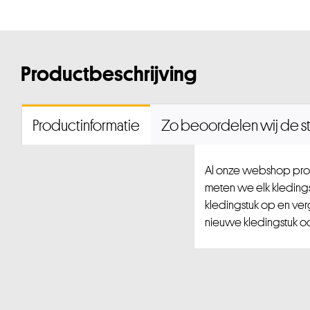
Productbeschrijving
Productinformatie
Zo beoordelen wij de st
Al onze webshop prod
meten we elk kledingst
kledingstuk op en ver
nieuwe kledingstuk ook