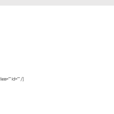
r
ass=”” id=”” /]