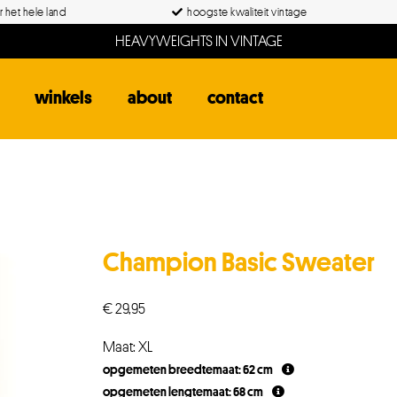
 het hele land
hoogste kwaliteit vintage
HEAVYWEIGHTS IN VINTAGE
winkels
about
contact
Champion Basic Sweater
€
29,95
Maat: XL
opgemeten breedtemaat: 62 cm
opgemeten lengtemaat: 68 cm