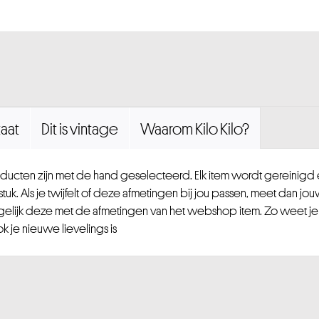
aat
Dit is vintage
Waarom Kilo Kilo?
ucten zijn met de hand geselecteerd. Elk item wordt gereinig
uk. Als je twijfelt of deze afmetingen bij jou passen, meet dan jou
gelijk deze met de afmetingen van het webshop item. Zo weet je
 je nieuwe lievelings is