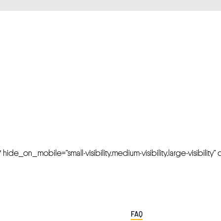
FRESH OFFERS IN YOUR INBOX
Weekly Newslette
de_on_mobile=”small-visibility,medium-visibility,large-visibility” cl
FAQ