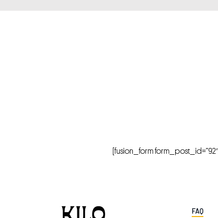
[fusion_form form_post_id=”92″ hi
FAQ