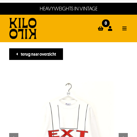
Ga
HEAVYWEIGHTS IN VINTAGE
naar
inhoud
0
Toggle
Naviga
home
terug naar overzicht
webshop
events
winkels
about
contact