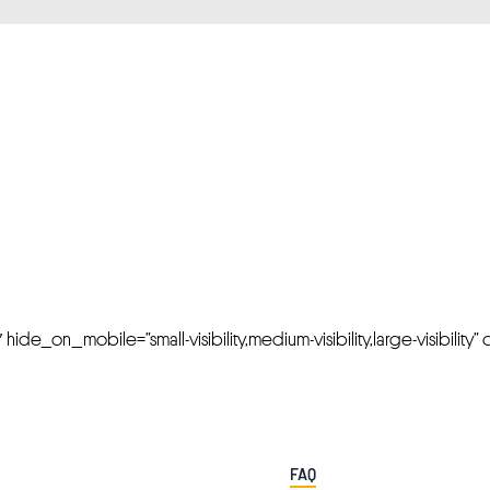
FRESH OFFERS IN YOUR INBOX
Weekly Newslette
de_on_mobile=”small-visibility,medium-visibility,large-visibility” cl
FAQ