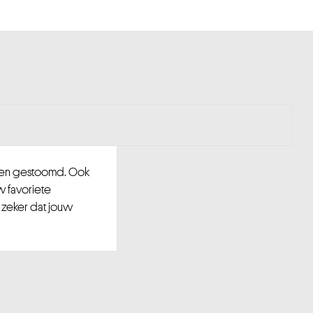
d en gestoomd. Ook
w favoriete
 zeker dat jouw