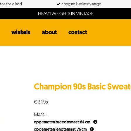
 het hele land
hoogste kwaliteit vintage
HEAVYWEIGHTS IN VINTAGE
winkels
about
contact
Champion 90s Basic Sweat
€
34,95
Maat: L
opgemeten breedtemaat: 64 cm
opgemeten lengtemaat: 75 cm