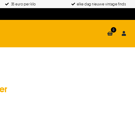
35 euro per kilo
elke dag nieuwe vintage finds
0
er