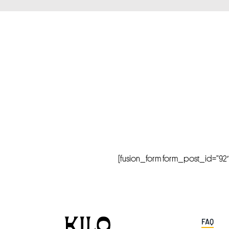
[fusion_form form_post_id=”92″ hi
FAQ