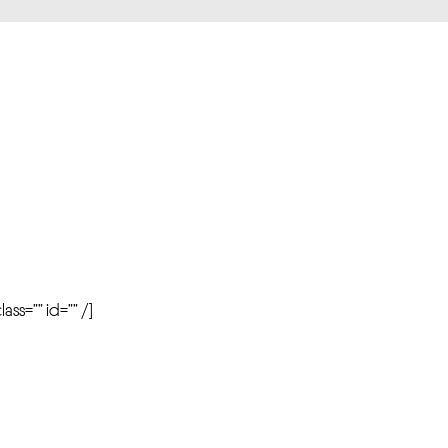
r
ass=”” id=”” /]