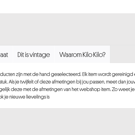
aat
Dit is vintage
Waarom Kilo Kilo?
ucten zijn met de hand geselecteerd. Elk item wordt gereinig
uk. Als je twijfelt of deze afmetingen bij jou passen, meet dan jou
gelijk deze met de afmetingen van het webshop item. Zo weet je
 je nieuwe lievelings is