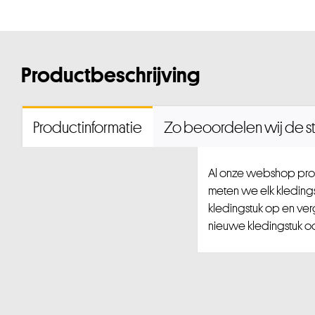
Productbeschrijving
Productinformatie
Zo beoordelen wij de st
Al onze webshop prod
meten we elk kledingst
kledingstuk op en ver
nieuwe kledingstuk ook