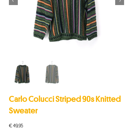


Carlo Colucci Striped 90s Knitted
Sweater
€
49,95