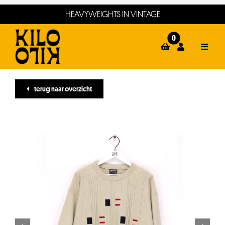
Ga
HEAVYWEIGHTS IN VINTAGE
naar
inhoud
0
Toggle
Naviga
home
terug naar overzicht
webshop
events
winkels
about
contact