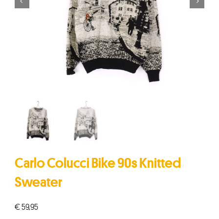


Carlo Colucci Bike 90s Knitted
Sweater
€
59,95