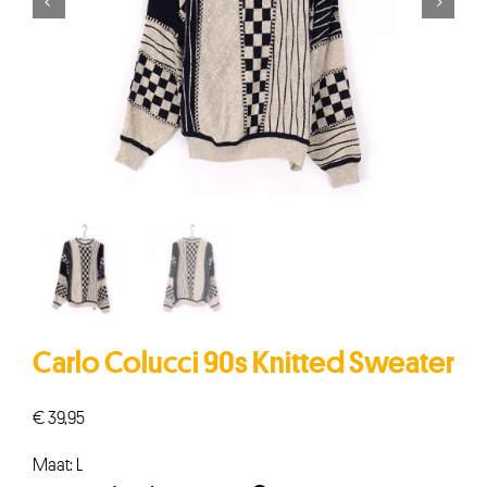


Carlo Colucci 90s Knitted Sweater
€
39,95
Maat: L