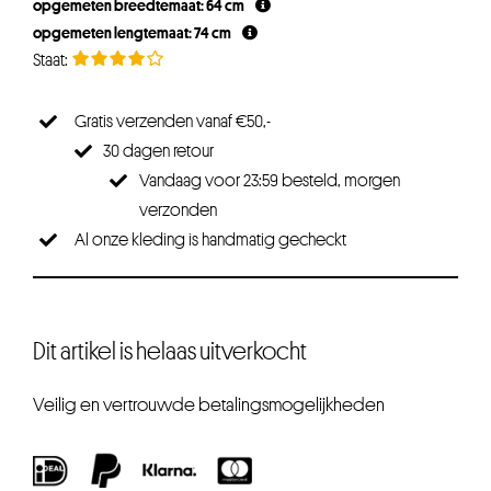
opgemeten breedtemaat: 64 cm
€49,95.
€37,46.
opgemeten lengtemaat: 74 cm
Gratis verzenden vanaf €50,-
30 dagen retour
Vandaag voor 23:59 besteld, morgen
verzonden
Al onze kleding is handmatig gecheckt
Dit artikel is helaas uitverkocht
Veilig en vertrouwde betalingsmogelijkheden