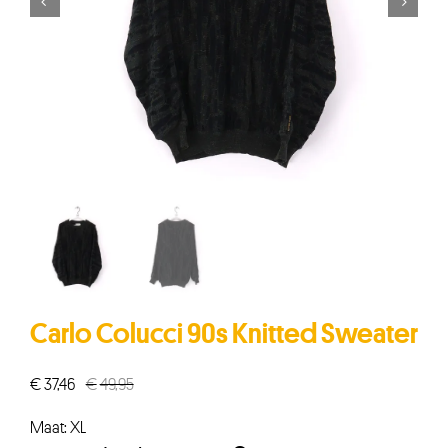


Carlo Colucci 90s Knitted Sweater
€
37,46
€
49,95
Oorspronkelijke
Huidige
prijs
prijs
Maat: XL
was:
is: