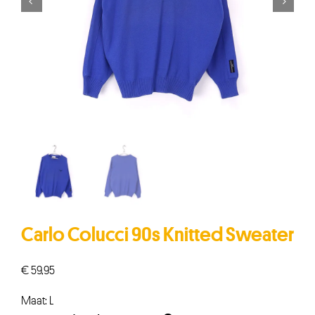


Carlo Colucci 90s Knitted Sweater
€
59,95
Maat: L