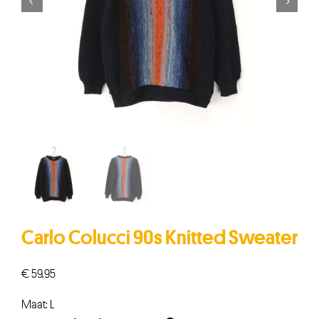


Carlo Colucci 90s Knitted Sweater
€
59,95
Maat: L