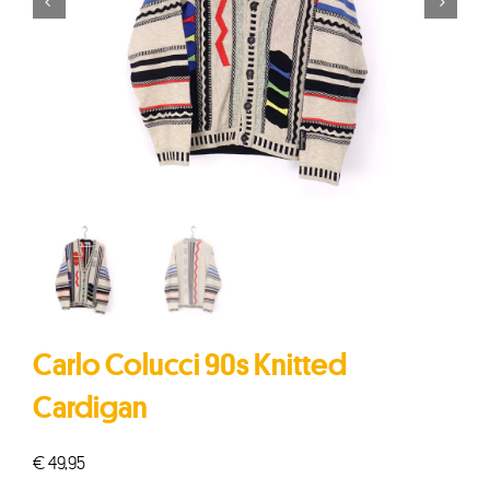


Carlo Colucci 90s Knitted
Cardigan
€
49,95