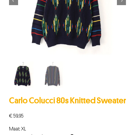


Carlo Colucci 80s Knitted Sweater
€
59,95
Maat: XL