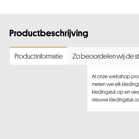
Productbeschrijving
Productinformatie
Zo beoordelen wij de st
Al onze webshop prod
meten we elk kledingst
kledingstuk op en ver
nieuwe kledingstuk ook