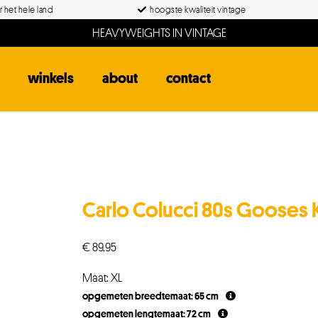
 het hele land
hoogste kwaliteit vintage
HEAVYWEIGHTS IN VINTAGE
winkels
about
contact
Carlo Colucci 80s Gooses 
€
89,95
Maat: XL
opgemeten breedtemaat: 65 cm
opgemeten lengtemaat: 72 cm