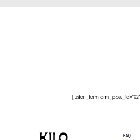
[fusion_form form_post_id=”92″ hi
FAQ