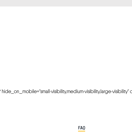
FRESH OFFERS IN YOUR INBOX
Weekly Newslette
de_on_mobile=”small-visibility,medium-visibility,large-visibility” cl
FAQ