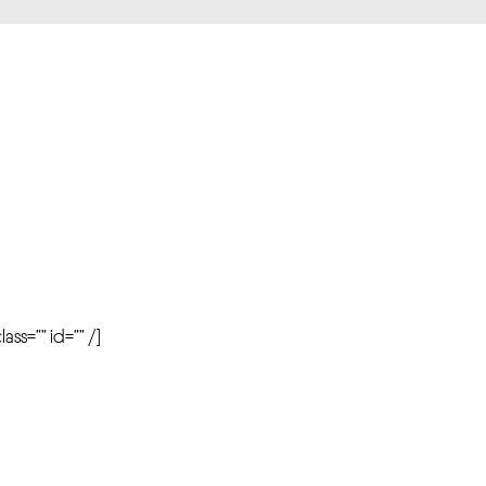
r
ass=”” id=”” /]