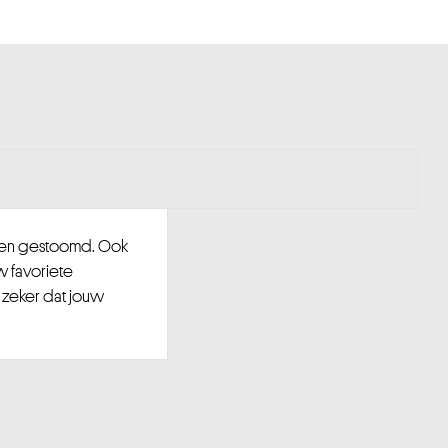
d en gestoomd. Ook
w favoriete
 zeker dat jouw