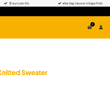
35 euro per kilo
elke dag nieuwe vintage finds
0
Knitted Sweater