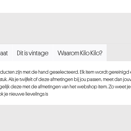
aat
Dit is vintage
Waarom Kilo Kilo?
ucten zijn met de hand geselecteerd. Elk item wordt gereinig
uk. Als je twijfelt of deze afmetingen bij jou passen, meet dan jou
gelijk deze met de afmetingen van het webshop item. Zo weet je
 je nieuwe lievelings is