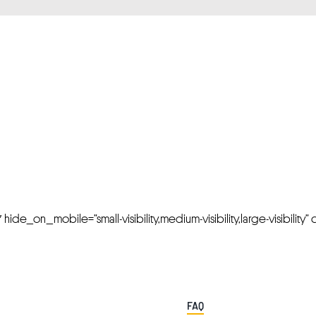
FRESH OFFERS IN YOUR INBOX
Weekly Newslette
de_on_mobile=”small-visibility,medium-visibility,large-visibility” cl
FAQ