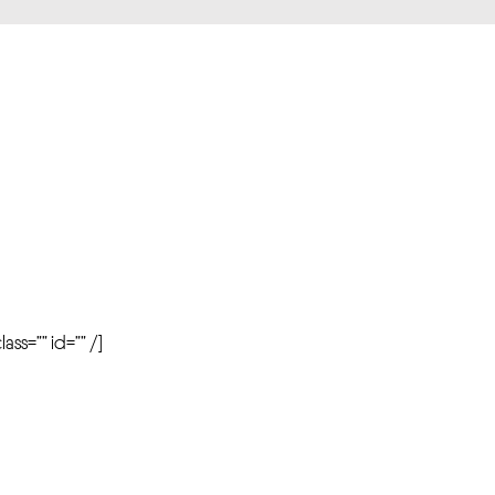
r
ass=”” id=”” /]