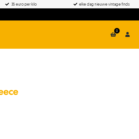
35 euro per kilo
elke dag nieuwe vintage finds
0
leece