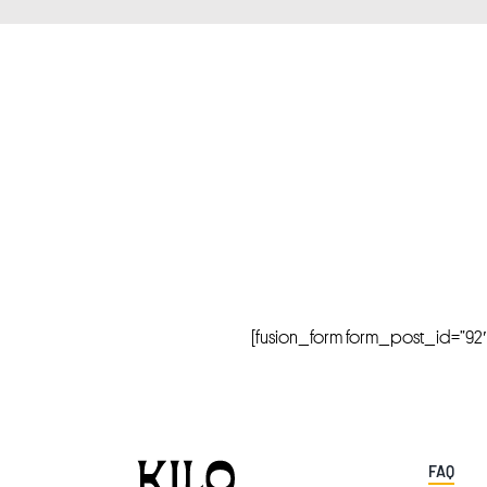
[fusion_form form_post_id=”92″ hi
FAQ