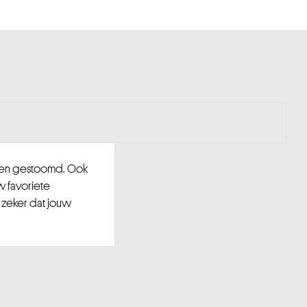
d en gestoomd. Ook
w favoriete
 zeker dat jouw