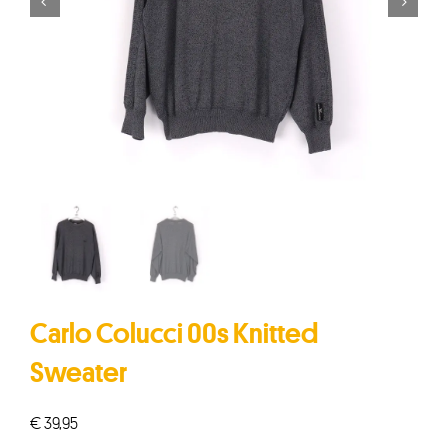


Carlo Colucci 00s Knitted
Sweater
€
39,95