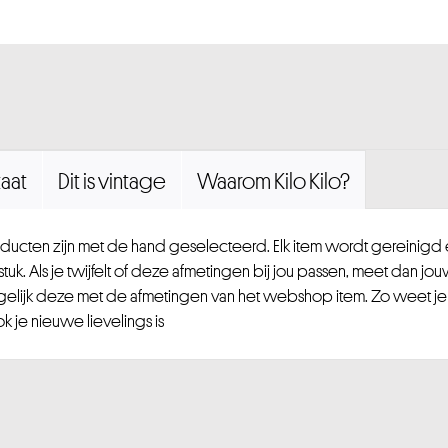
aat
Dit is vintage
Waarom Kilo Kilo?
ucten zijn met de hand geselecteerd. Elk item wordt gereinig
uk. Als je twijfelt of deze afmetingen bij jou passen, meet dan jou
gelijk deze met de afmetingen van het webshop item. Zo weet je
 je nieuwe lievelings is