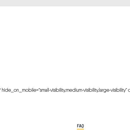
FRESH OFFERS IN YOUR INBOX
Weekly Newslette
de_on_mobile=”small-visibility,medium-visibility,large-visibility” cl
FAQ