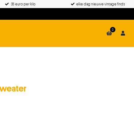
35 euro per kilo
elke dag nieuwe vintage finds
0
Sweater