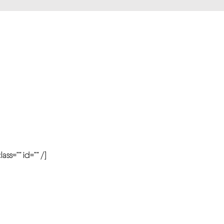
r
ass=”” id=”” /]