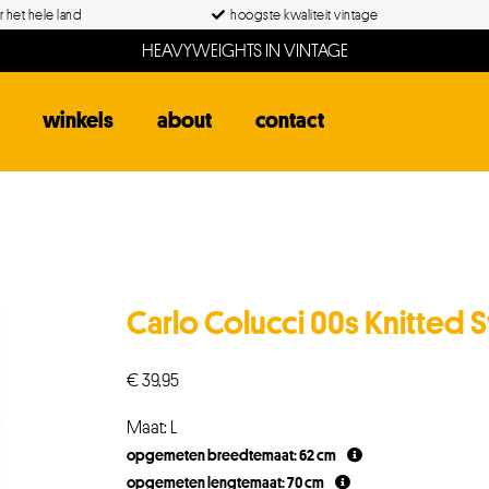
 het hele land
hoogste kwaliteit vintage
HEAVYWEIGHTS IN VINTAGE
winkels
about
contact
Carlo Colucci 00s Knitted 
€
39,95
Maat: L
opgemeten breedtemaat: 62 cm
opgemeten lengtemaat: 70 cm