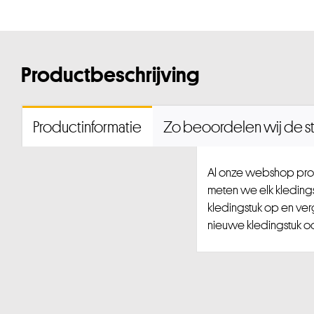
Productbeschrijving
Productinformatie
Zo beoordelen wij de st
Al onze webshop prod
meten we elk kledingst
kledingstuk op en ver
nieuwe kledingstuk ook