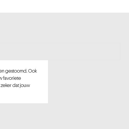
d en gestoomd. Ook
w favoriete
 zeker dat jouw