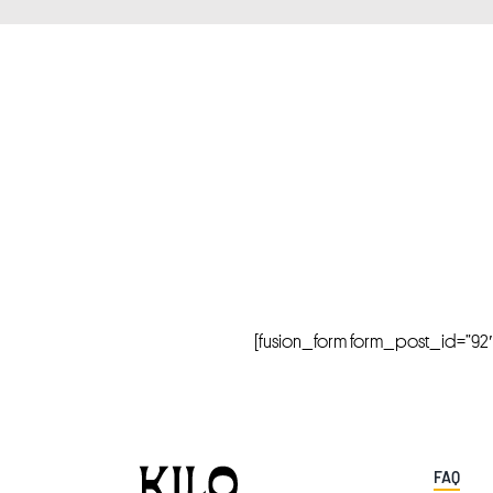
[fusion_form form_post_id=”92″ hi
FAQ