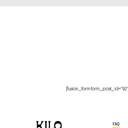
[fusion_form form_post_id=”92″ hi
FAQ