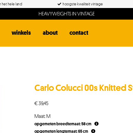
 het hele land
hoogste kwaliteit vintage
HEAVYWEIGHTS IN VINTAGE
winkels
about
contact
Carlo Colucci 00s Knitted 
€
39,45
Maat: M
opgemeten breedtemaat: 58 cm
opgemeten lengtemaat: 65 cm