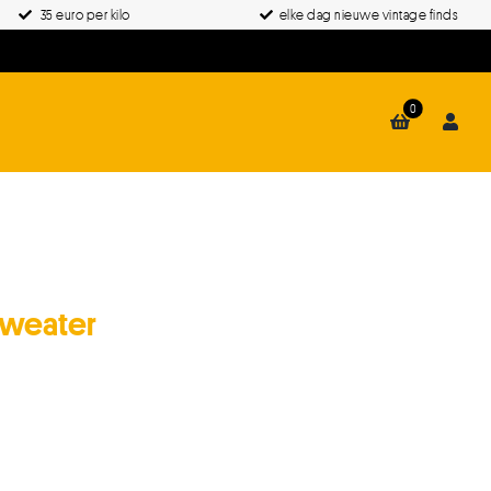
35 euro per kilo
elke dag nieuwe vintage finds
0
Sweater