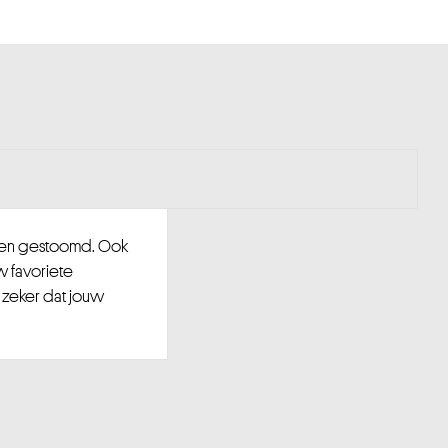
d en gestoomd. Ook
w favoriete
 zeker dat jouw