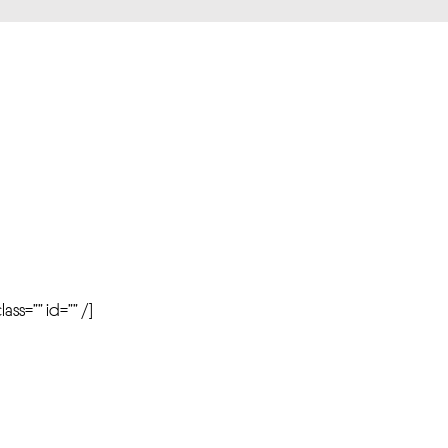
r
ass=”” id=”” /]