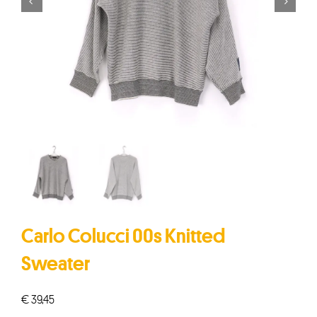


Carlo Colucci 00s Knitted
Sweater
€
39,45