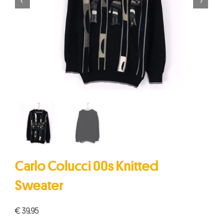


Carlo Colucci 00s Knitted
Sweater
€
39,95