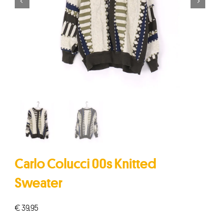


Carlo Colucci 00s Knitted
Sweater
€
39,95