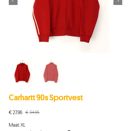


Carhartt 90s Sportvest
€
27,96
€
34,95
Oorspronkelijke
Huidige
prijs
prijs
Maat: XL
was:
is: