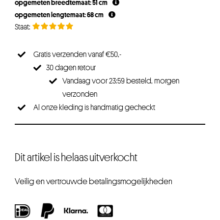
opgemeten breedtemaat: 51 cm
€34,95.
€27,96.
opgemeten lengtemaat: 68 cm
Gratis verzenden vanaf €50,-
30 dagen retour
Vandaag voor 23:59 besteld, morgen
verzonden
Al onze kleding is handmatig gecheckt
Dit artikel is helaas uitverkocht
Veilig en vertrouwde betalingsmogelijkheden