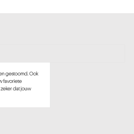
d en gestoomd. Ook
w favoriete
 zeker dat jouw