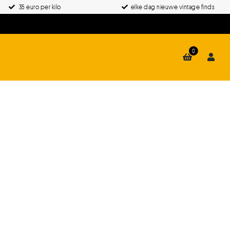
35 euro per kilo
elke dag nieuwe vintage finds
0