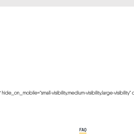
FRESH OFFERS IN YOUR INBOX
Weekly Newslette
de_on_mobile=”small-visibility,medium-visibility,large-visibility” cl
FAQ