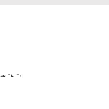
r
ass=”” id=”” /]