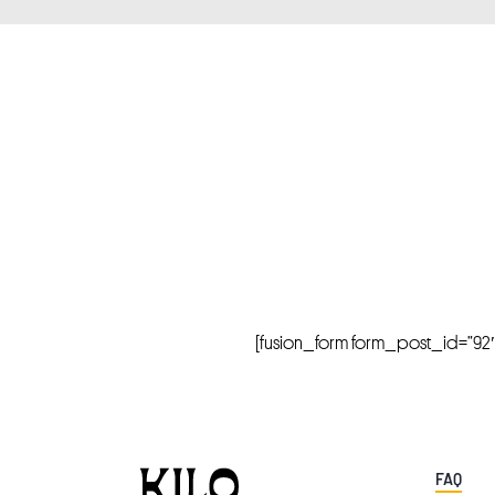
[fusion_form form_post_id=”92″ hi
FAQ