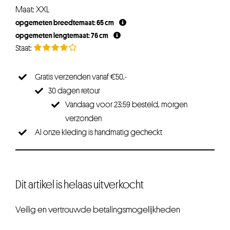
prijs
prijs
Maat: XXL
was:
is:
opgemeten breedtemaat: 65 cm
€29,95.
€26,95.
opgemeten lengtemaat: 76 cm
Gratis verzenden vanaf €50,-
30 dagen retour
Vandaag voor 23:59 besteld, morgen
verzonden
Al onze kleding is handmatig gecheckt
Dit artikel is helaas uitverkocht
Veilig en vertrouwde betalingsmogelijkheden