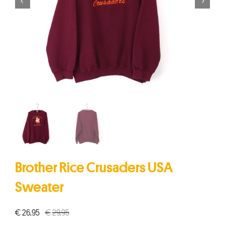


Brother Rice Crusaders USA
Sweater
€
26,95
€
29,95
Oorspronkelijke
Huidige