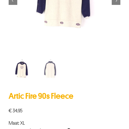


Artic Fire 90s Fleece
€
34,95
Maat: XL