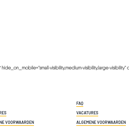
FRESH OFFERS IN YOUR INBOX
Weekly Newslette
de_on_mobile=”small-visibility,medium-visibility,large-visibility” cl
FAQ
RES
VACATURES
NE VOORWAARDEN
ALGEMENE VOORWAARDEN