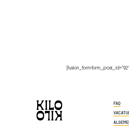
[fusion_form form_post_id=”92″ hi
FAQ
VACATU
ALGEME