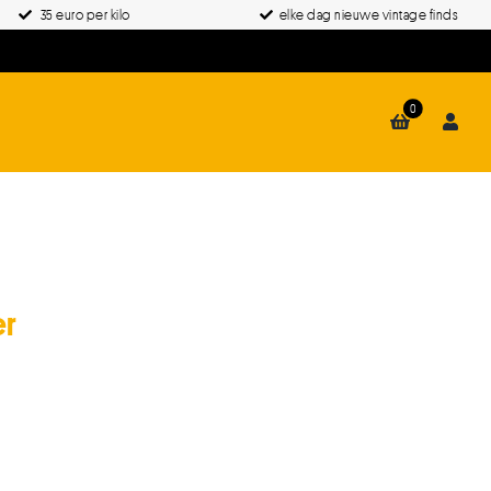
35 euro per kilo
elke dag nieuwe vintage finds
0
er