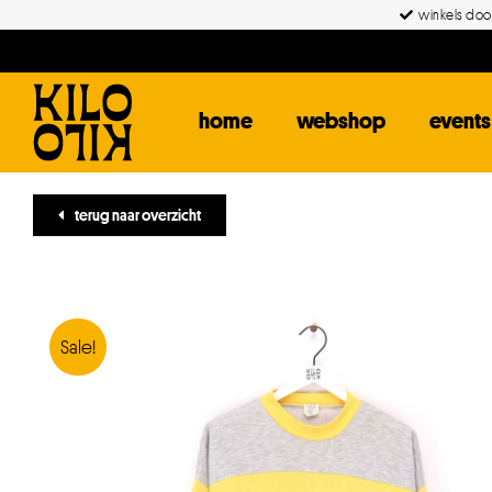
Ga
winkels door
naar
inhoud
home
webshop
events
terug naar overzicht
Sale!