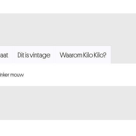
aat
Dit is vintage
Waarom Kilo Kilo?
 linker mouw