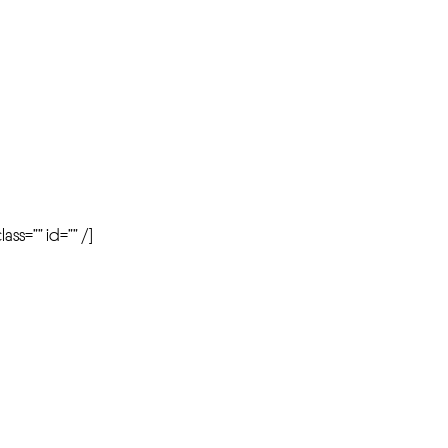
r
ass=”” id=”” /]